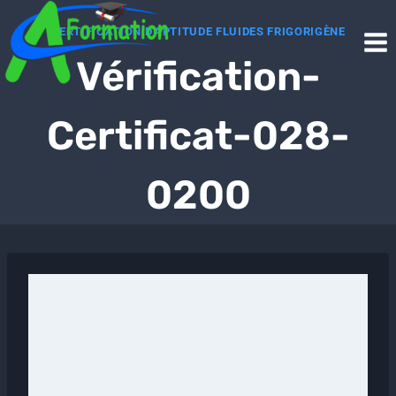
Aller
CERTIFICATION D'APTITUDE FLUIDES FRIGORIGÈNE
au
Vérification-
contenu
Certificat-028-
0200